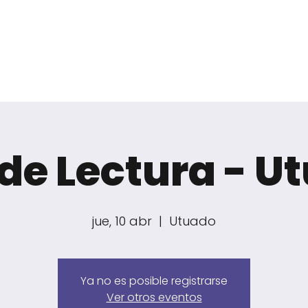
nicio
Sobre Nosotros
Gira de Lectu
 de Lectura - U
jue, 10 abr
  |  
Utuado
Ya no es posible registrarse
Ver otros eventos