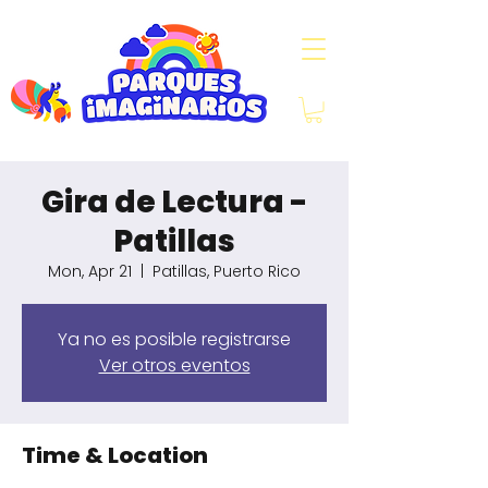
Gira de Lectura -
Patillas
Mon, Apr 21
  |  
Patillas, Puerto Rico
Ya no es posible registrarse
Ver otros eventos
Time & Location